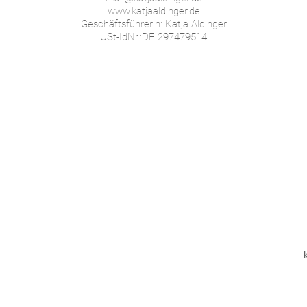
www.katjaaldinger.de
Geschäftsführerin: Katja Aldinger
USt-IdNr.:DE 297479514
UM katjaaldin