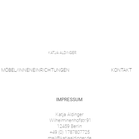
KATJA ALDINGER
MÖBEL/INNENEINRICHTUNGEN
KONTAKT
IMPRESSUM
Katja Aldinger
Wilhelminenhofstr.91
12459 Berlin
+49 (0) 1787807725
mail@katjaaldinger.de